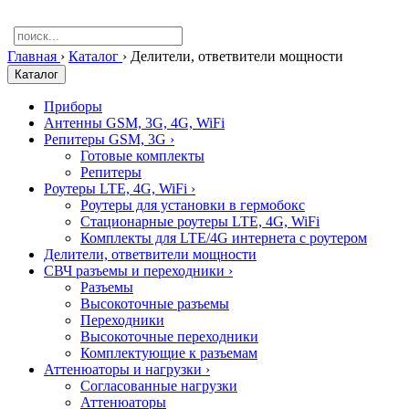
Главная
›
Каталог
›
Делители, ответвители мощности
Каталог
Приборы
Антенны GSM, 3G, 4G, WiFi
Репитеры GSM, 3G
›
Готовые комплекты
Репитеры
Роутеры LTE, 4G, WiFi
›
Роутеры для установки в гермобокс
Стационарные роутеры LTE, 4G, WiFi
Комплекты для LTE/4G интернета с роутером
Делители, ответвители мощности
СВЧ разъемы и переходники
›
Разъемы
Высокоточные разъемы
Переходники
Высокоточные переходники
Комплектующие к разъемам
Аттенюаторы и нагрузки
›
Согласованные нагрузки
Аттенюаторы