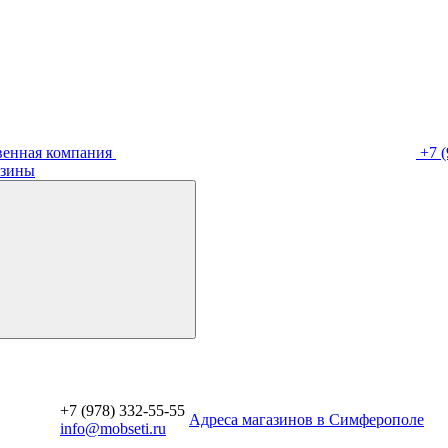
венная компания
+7 (
зины
+7 (978) 332-55-55
Aдреса магазинов в Симферополе
info@mobseti.ru