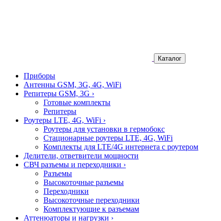
Каталог
Приборы
Антенны GSM, 3G, 4G, WiFi
Репитеры GSM, 3G
›
Готовые комплекты
Репитеры
Роутеры LTE, 4G, WiFi
›
Роутеры для установки в гермобокс
Стационарные роутеры LTE, 4G, WiFi
Комплекты для LTE/4G интернета с роутером
Делители, ответвители мощности
СВЧ разъемы и переходники
›
Разъемы
Высокоточные разъемы
Переходники
Высокоточные переходники
Комплектующие к разъемам
Аттенюаторы и нагрузки
›