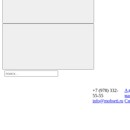
+7 (978) 332-
Aд
55-55
ма
info@mobseti.ru
Си