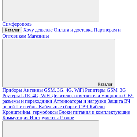
Симферополь
Хочу дешевле
Оплата и доставка
Партнерам и
Каталог
Оптовикам
Магазины
Каталог
Приборы
Антенны GSM, 3G, 4G, WiFi
Репитеры GSM, 3G
Роутеры LTE, 4G, WiFi
Делители, ответвители мощности
СВЧ
разъемы и переходники
Аттенюаторы и нагрузки
Защита ВЧ
цепей
Пигтейлы
Кабельные сборки СВЧ
Кабели
Кронштейны, гермобоксы
Блоки питания и комплектующие
Коммутация
Инструменты
Разное