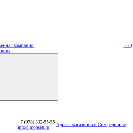
венная компания
+7 (
зины
+7 (978) 332-55-55
Aдреса магазинов в Симферополе
info@mobseti.ru