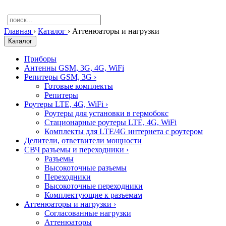
Главная
›
Каталог
›
Аттенюаторы и нагрузки
Каталог
Приборы
Антенны GSM, 3G, 4G, WiFi
Репитеры GSM, 3G
›
Готовые комплекты
Репитеры
Роутеры LTE, 4G, WiFi
›
Роутеры для установки в гермобокс
Стационарные роутеры LTE, 4G, WiFi
Комплекты для LTE/4G интернета с роутером
Делители, ответвители мощности
СВЧ разъемы и переходники
›
Разъемы
Высокоточные разъемы
Переходники
Высокоточные переходники
Комплектующие к разъемам
Аттенюаторы и нагрузки
›
Согласованные нагрузки
Аттенюаторы