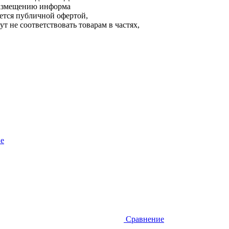
 размещению информа
яется публичной офертой,
т не соответствовать товарам в частях,
е
Сравнение