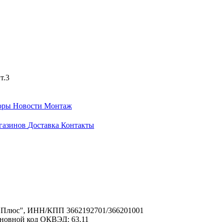
т.3
оры
Новости
Монтаж
газинов
Доставка
Контакты
с Плюс", ИНН/КПП 3662192701/366201001
Основной код ОКВЭД: 63.11