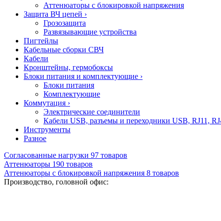
Аттенюаторы с блокировкой напряжения
Защита ВЧ цепей
›
Грозозащита
Развязывающие устройства
Пигтейлы
Кабельные сборки СВЧ
Кабели
Кронштейны, гермобоксы
Блоки питания и комплектующие
›
Блоки питания
Комплектующие
Коммутация
›
Электрические соединители
Кабели USB, разъемы и переходники USB, RJ11, RJ
Инструменты
Разное
Согласованные нагрузки
97
товаров
Аттенюаторы
190
товаров
Аттенюаторы с блокировкой напряжения
8
товаров
Производство, головной офис: