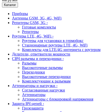
Каталог
Приборы
Антенны GSM, 3G, 4G, WiFi
Репитеры GSM, 3G
›
Готовые комплекты
Репитеры
Роутеры LTE, 4G, WiFi
›
Роутеры для установки в гермобокс
Стационарные роутеры LTE, 4G, WiFi
Комплекты для LTE/4G интернета с роутером
Делители, ответвители мощности
СВЧ разъемы и переходники
›
Разъемы
Высокоточные разъемы
Переходники
Высокоточные переходники
Комплектующие к разъемам
Аттенюаторы и нагрузки
›
Согласованные нагрузки
Аттенюаторы
Аттенюаторы с блокировкой напряжения
Защита ВЧ цепей
›
Грозозащита