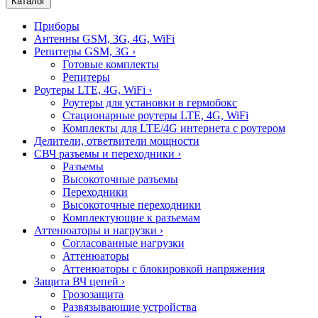
Каталог
Приборы
Антенны GSM, 3G, 4G, WiFi
Репитеры GSM, 3G
›
Готовые комплекты
Репитеры
Роутеры LTE, 4G, WiFi
›
Роутеры для установки в гермобокс
Стационарные роутеры LTE, 4G, WiFi
Комплекты для LTE/4G интернета с роутером
Делители, ответвители мощности
СВЧ разъемы и переходники
›
Разъемы
Высокоточные разъемы
Переходники
Высокоточные переходники
Комплектующие к разъемам
Аттенюаторы и нагрузки
›
Согласованные нагрузки
Аттенюаторы
Аттенюаторы с блокировкой напряжения
Защита ВЧ цепей
›
Грозозащита
Развязывающие устройства