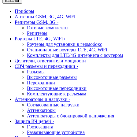
Каталог
Приборы
Антенны GSM, 3G, 4G, WiFi
Репитеры GSM, 3G
›
Готовые комплекты
Репитеры
Роутеры LTE, 4G, WiFi
›
Роутеры для установки в гермобокс
Стационарные роутеры LTE, 4G, WiFi
Комплекты для LTE/4G интернета с роутером
Делители, ответвители мощности
СВЧ разъемы и переходники
›
Разъемы
Высокоточные разъемы
Переходники
Высокоточные переходники
Комплектующие к разъемам
Аттенюаторы и нагрузки
›
Согласованные нагрузки
Аттенюаторы
Аттенюаторы с блокировкой напряжения
Защита ВЧ цепей
›
Грозозащита
Развязывающие устройства