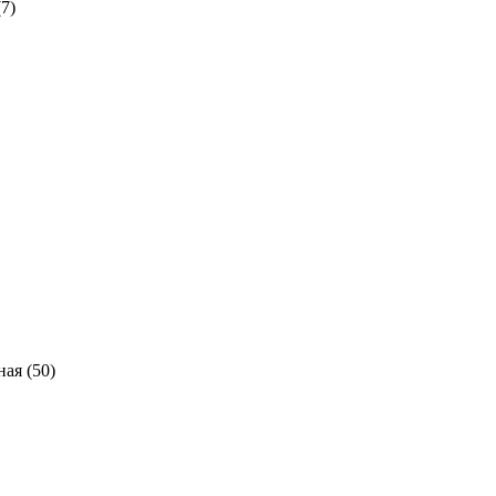
7)
ная
(50)