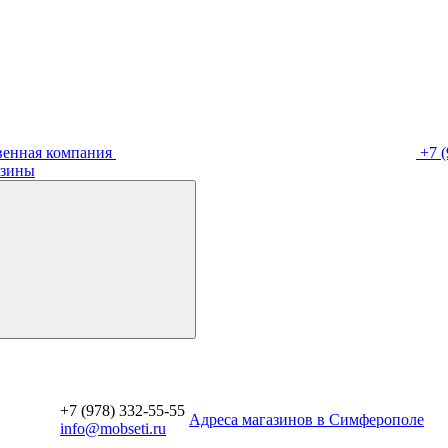
венная компания
+7 (
зины
+7 (978) 332-55-55
Aдреса магазинов в Симферополе
info@mobseti.ru