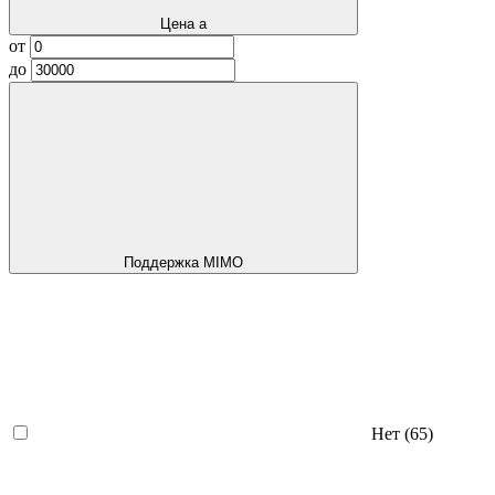
Цена
a
от
до
Поддержка MIMO
Нет
(65)