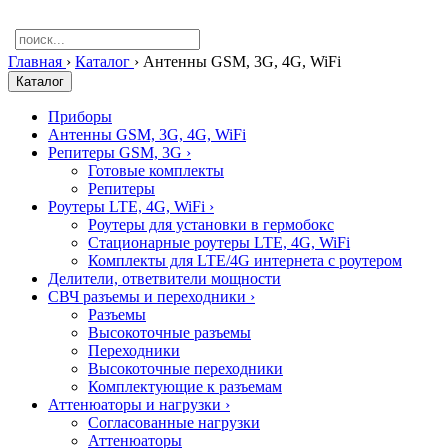
Главная
›
Каталог
›
Антенны GSM, 3G, 4G, WiFi
Каталог
Приборы
Антенны GSM, 3G, 4G, WiFi
Репитеры GSM, 3G
›
Готовые комплекты
Репитеры
Роутеры LTE, 4G, WiFi
›
Роутеры для установки в гермобокс
Стационарные роутеры LTE, 4G, WiFi
Комплекты для LTE/4G интернета с роутером
Делители, ответвители мощности
СВЧ разъемы и переходники
›
Разъемы
Высокоточные разъемы
Переходники
Высокоточные переходники
Комплектующие к разъемам
Аттенюаторы и нагрузки
›
Согласованные нагрузки
Аттенюаторы